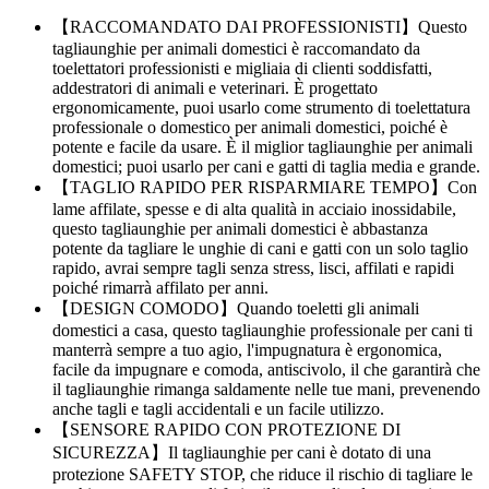
【RACCOMANDATO DAI PROFESSIONISTI】Questo
tagliaunghie per animali domestici è raccomandato da
toelettatori professionisti e migliaia di clienti soddisfatti,
addestratori di animali e veterinari. È progettato
ergonomicamente, puoi usarlo come strumento di toelettatura
professionale o domestico per animali domestici, poiché è
potente e facile da usare. È il miglior tagliaunghie per animali
domestici; puoi usarlo per cani e gatti di taglia media e grande.
【TAGLIO RAPIDO PER RISPARMIARE TEMPO】Con
lame affilate, spesse e di alta qualità in acciaio inossidabile,
questo tagliaunghie per animali domestici è abbastanza
potente da tagliare le unghie di cani e gatti con un solo taglio
rapido, avrai sempre tagli senza stress, lisci, affilati e rapidi
poiché rimarrà affilato per anni.
【DESIGN COMODO】Quando toeletti gli animali
domestici a casa, questo tagliaunghie professionale per cani ti
manterrà sempre a tuo agio, l'impugnatura è ergonomica,
facile da impugnare e comoda, antiscivolo, il che garantirà che
il tagliaunghie rimanga saldamente nelle tue mani, prevenendo
anche tagli e tagli accidentali e un facile utilizzo.
【SENSORE RAPIDO CON PROTEZIONE DI
SICUREZZA】Il tagliaunghie per cani è dotato di una
protezione SAFETY STOP, che riduce il rischio di tagliare le