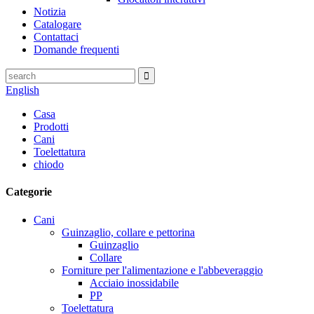
Notizia
Catalogare
Contattaci
Domande frequenti
English
Casa
Prodotti
Cani
Toelettatura
chiodo
Categorie
Cani
Guinzaglio, collare e pettorina
Guinzaglio
Collare
Forniture per l'alimentazione e l'abbeveraggio
Acciaio inossidabile
PP
Toelettatura