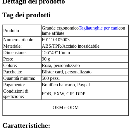
Dettagli del prodotto
Tag dei prodotti
Grande ergonomico
Tagliaunghie per cani
con
Prodotto
lame affilate
Numero articolo:
F01110105003
Materiale:
ABS/TPR/Acciaio inossidabile
Dimensione:
156*49*15mm
Peso:
90 g
Colore:
Rosa, personalizzato
Pacchetto:
Blister card, personalizzato
Quantità minima:
500 pezzi
Pagamento:
Bonifico bancario, Paypal
Condizioni di
FOB, EXW, CIF, DDP
spedizione:
OEM e ODM
Caratteristiche: