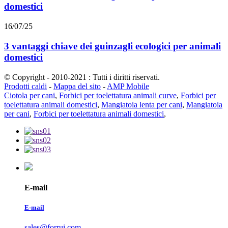
domestici
16/07/25
3 vantaggi chiave dei guinzagli ecologici per animali
domestici
© Copyright - 2010-2021 : Tutti i diritti riservati.
Prodotti caldi
-
Mappa del sito
-
AMP Mobile
Ciotola per cani
,
Forbici per toelettatura animali curve
,
Forbici per
toelettatura animali domestici
,
Mangiatoia lenta per cani
,
Mangiatoia
per cani
,
Forbici per toelettatura animali domestici
,
E-mail
E-mail
sales@forrui.com