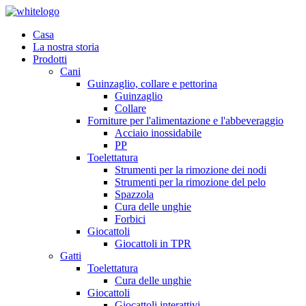
Casa
La nostra storia
Prodotti
Cani
Guinzaglio, collare e pettorina
Guinzaglio
Collare
Forniture per l'alimentazione e l'abbeveraggio
Acciaio inossidabile
PP
Toelettatura
Strumenti per la rimozione dei nodi
Strumenti per la rimozione del pelo
Spazzola
Cura delle unghie
Forbici
Giocattoli
Giocattoli in TPR
Gatti
Toelettatura
Cura delle unghie
Giocattoli
Giocattoli interattivi